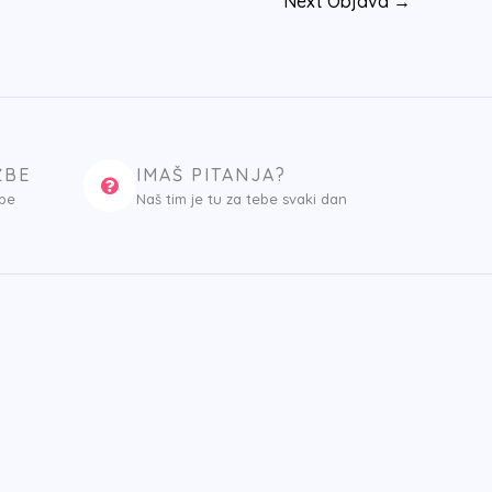
Next Objava
→
ŽBE
IMAŠ PITANJA?
spe
Naš tim je tu za tebe svaki dan