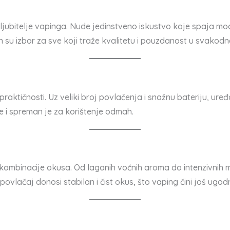
ljubitelje vapinga. Nude jedinstveno iskustvo koje spaja mod
n su izbor za sve koji traže kvalitetu i pouzdanost u svakod
praktičnosti. Uz veliki broj povlačenja i snažnu bateriju, uređ
e i spreman je za korištenje odmah.
ombinacije okusa. Od laganih voćnih aroma do intenzivnih m
vlačaj donosi stabilan i čist okus, što vaping čini još ugodn