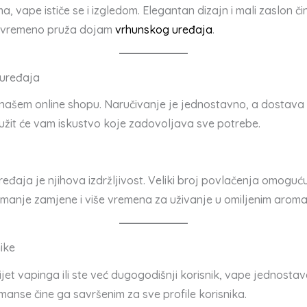
vape ističe se i izgledom. Elegantan dizajn i mali zaslon čin
stovremeno pruža dojam
vrhunskog uređaja
.
uređaja
ašem online shopu. Naručivanje je jednostavno, a dostava brz
pružit će vam iskustvo koje zadovoljava sve potrebe.
eđaja je njihova izdržljivost. Veliki broj povlačenja omogu
či manje zamjene i više vremena za uživanje u omiljenim arom
ike
svijet vapinga ili ste već dugogodišnji korisnik, vape jednosta
manse čine ga savršenim za sve profile korisnika.