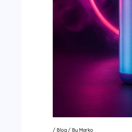
/
Blog
/ By
Marko