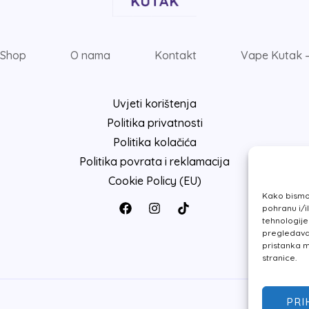
Shop
O nama
Kontakt
Vape Kutak –
Uvjeti korištenja
Politika privatnosti
Politika kolačića
Politika povrata i reklamacija
Cookie Policy (EU)
Kako bismo 
pohranu i/i
tehnologij
pregledavanj
pristanka m
stranice.
PRI