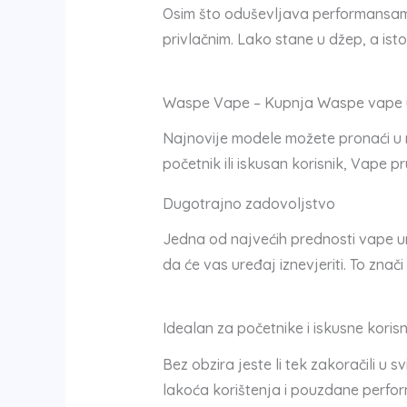
Osim što oduševljava performansama, 
privlačnim. Lako stane u džep, a i
Waspe Vape – Kupnja Waspe vape 
Najnovije modele možete pronaći u n
početnik ili iskusan korisnik, Vape 
Dugotrajno zadovoljstvo
Jedna od najvećih prednosti vape ur
da će vas uređaj iznevjeriti. To zna
Idealan za početnike i iskusne korisn
Bez obzira jeste li tek zakoračili u 
lakoća korištenja i pouzdane perfor