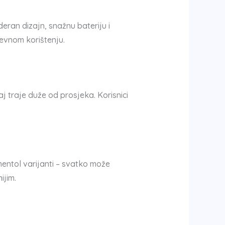
eran dizajn, snažnu bateriju i
nevnom korištenju.
aj traje duže od prosjeka. Korisnici
entol varijanti – svatko može
ijim.