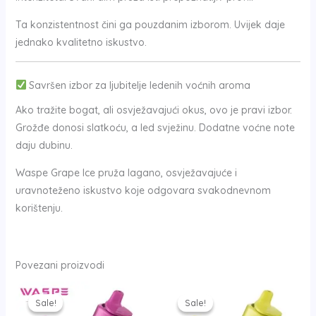
Ta konzistentnost čini ga pouzdanim izborom. Uvijek daje
jednako kvalitetno iskustvo.
Savršen izbor za ljubitelje ledenih voćnih aroma
Ako tražite bogat, ali osvježavajući okus, ovo je pravi izbor.
Grožđe donosi slatkoću, a led svježinu. Dodatne voćne note
daju dubinu.
Waspe Grape Ice pruža lagano, osvježavajuće i
uravnoteženo iskustvo koje odgovara svakodnevnom
korištenju.
Povezani proizvodi
Izvorna
Trenutna
Izvorna
Trenutna
cijena
cijena
cijena
cijena
Sale!
Sale!
Sale!
Sale!
bila
je:
bila
je: