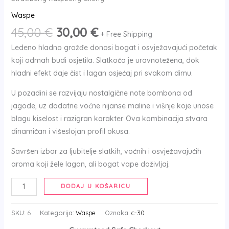
Waspe
45,00
€
30,00
€
+ Free Shipping
Ledeno hladno grožđe donosi bogat i osvježavajući početak
koji odmah budi osjetila. Slatkoća je uravnotežena, dok
hladni efekt daje čist i lagan osjećaj pri svakom dimu.
U pozadini se razvijaju nostalgične note bombona od
jagode, uz dodatne voćne nijanse maline i višnje koje unose
blagu kiselost i razigran karakter. Ova kombinacija stvara
dinamičan i višeslojan profil okusa.
Savršen izbor za ljubitelje slatkih, voćnih i osvježavajućih
aroma koji žele lagan, ali bogat vape doživljaj.
DODAJ U KOŠARICU
SKU:
6
Kategorija:
Waspe
Oznaka:
c-30