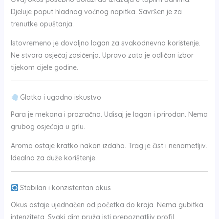
Djeluje poput hladnog voćnog napitka. Savršen je za
trenutke opuštanja.
Istovremeno je dovoljno lagan za svakodnevno korištenje.
Ne stvara osjećaj zasićenja. Upravo zato je odličan izbor
tijekom cijele godine.
Glatko i ugodno iskustvo
Para je mekana i prozračna. Udisaj je lagan i prirodan. Nema
grubog osjećaja u grlu.
Aroma ostaje kratko nakon izdaha. Trag je čist i nenametljiv.
Idealno za duže korištenje.
Stabilan i konzistentan okus
Okus ostaje ujednačen od početka do kraja. Nema gubitka
intenziteta. Svaki dim pruža isti prepoznatljiv profil.