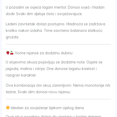
U pozadini se osjeća lagani mentol. Donosi svjež i hladan
dodir. Svaki dim djeluje čisto i osvježavajuće.
Ledeni završetak dolazi postupno. Hladnoća se zadržava
kratko nakon izdaha. Time savršeno balansira slatkoću
grožđa.
Voćne nijanse za dodatnu dubinu
U slojevima okusa pojavljuju se dodatne note. Osjete se
jagoda, malina i višnja. One donose laganu kiselost i
razigran karakter.
Ova kombinacija čini okus zanimljivim. Nema monotonije niti
težine. Svaki dim donosi novu nijansu.
Idealan za osvježenje tijekom cijelog dana
Ovaj okus posebno dolazi do izražaja u toplim danima.