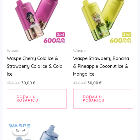
je:
30,00 €.
je:
30,00 €.
45,00 €.
45,00 €.
Waspe
Waspe
Waspe Cherry Cola Ice &
Waspe Strawberry Banana
Strawberry Cola Ice & Cola
& Pineapple Coconut Ice &
Ice
Mango Ice
45,00
€
30,00
€
45,00
€
30,00
€
DODAJ U
DODAJ U
KOŠARICU
KOŠARICU
Izvorna
Trenutna
cijena
cijena
Sale!
Sale!
bila
je:
je:
30,00 €.